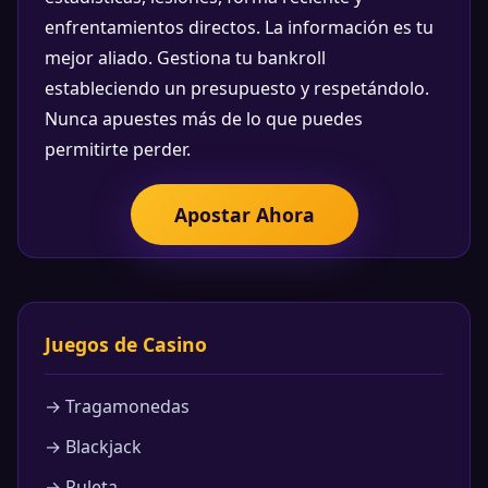
enfrentamientos directos. La información es tu
mejor aliado. Gestiona tu bankroll
estableciendo un presupuesto y respetándolo.
Nunca apuestes más de lo que puedes
permitirte perder.
Apostar Ahora
Juegos de Casino
→ Tragamonedas
→ Blackjack
→ Ruleta