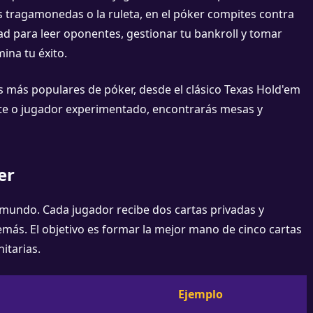
las tragamonedas o la ruleta, en el póker compites contra
ad para leer oponentes, gestionar tu bankroll y tomar
ina tu éxito.
s más populares de póker, desde el clásico Texas Hold'em
nte o jugador experimentado, encontrarás mesas y
er
 mundo. Cada jugador recibe dos cartas privadas y
más. El objetivo es formar la mejor mano de cinco cartas
itarias.
Ejemplo