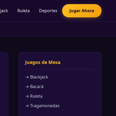
jack
Ruleta
Deportes
Jugar Ahora
Juegos de Mesa
→ Blackjack
→ Bacará
→ Ruleta
→ Tragamonedas