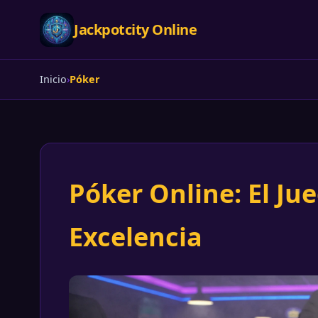
Jackpotcity Online
Inicio
›
Póker
Póker Online: El Ju
Excelencia