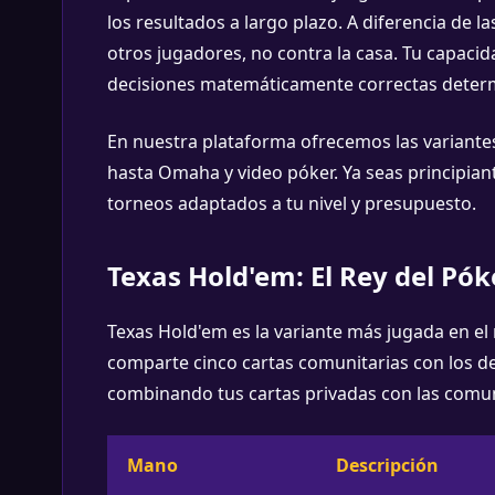
los resultados a largo plazo. A diferencia de 
otros jugadores, no contra la casa. Tu capacid
decisiones matemáticamente correctas determ
En nuestra plataforma ofrecemos las variante
hasta Omaha y video póker. Ya seas principia
torneos adaptados a tu nivel y presupuesto.
Texas Hold'em: El Rey del Pók
Texas Hold'em es la variante más jugada en el
comparte cinco cartas comunitarias con los de
combinando tus cartas privadas con las comun
Mano
Descripción