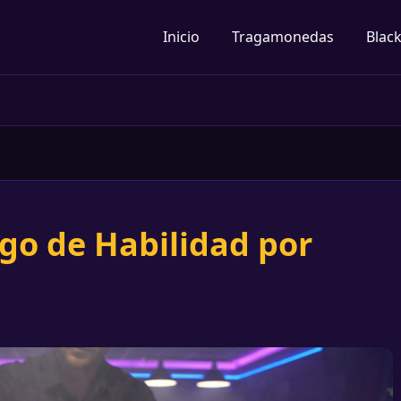
Inicio
Tragamonedas
Black
ego de Habilidad por